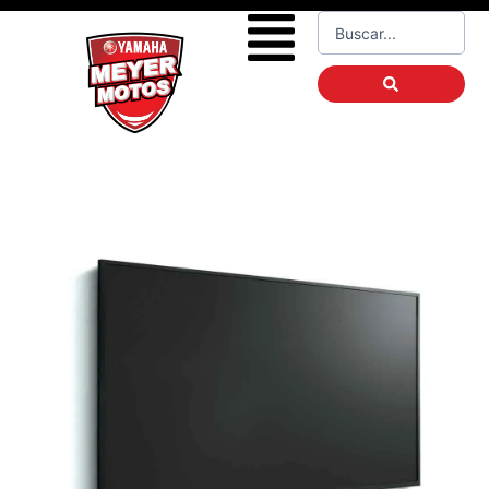
Ir
Flyout
Search
al
...
Menu
contenido