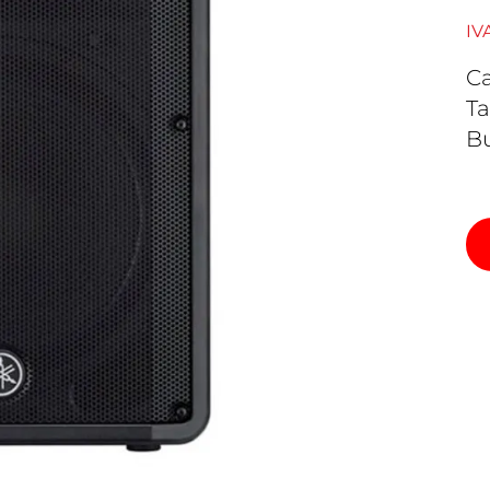
IV
Ca
Ta
Bu