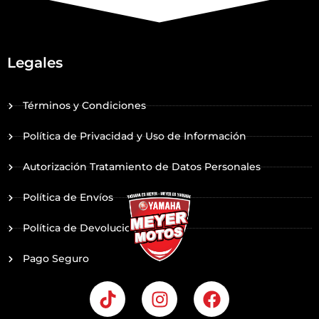
Legales
Términos y Condiciones
Política de Privacidad y Uso de Información
Autorización Tratamiento de Datos Personales
Política de Envíos
Política de Devoluciones
Pago Seguro
T
I
F
i
n
a