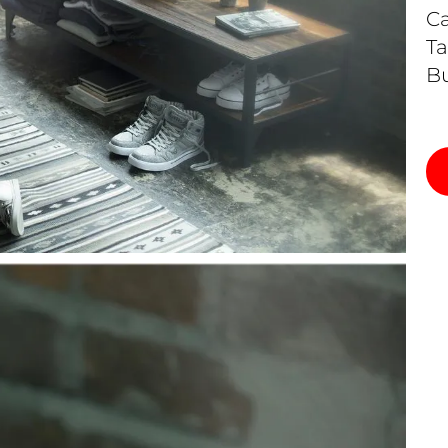
Ca
Ta
Bu