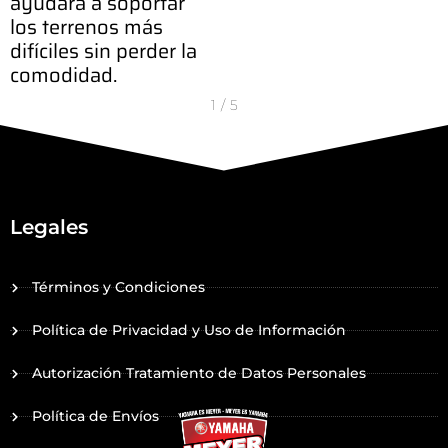
rá a soportar
errenos más
les sin perder la
idad.
1
/
5
Legales
Términos y Condiciones
Política de Privacidad y Uso de Información
Autorización Tratamiento de Datos Personales
Política de Envíos