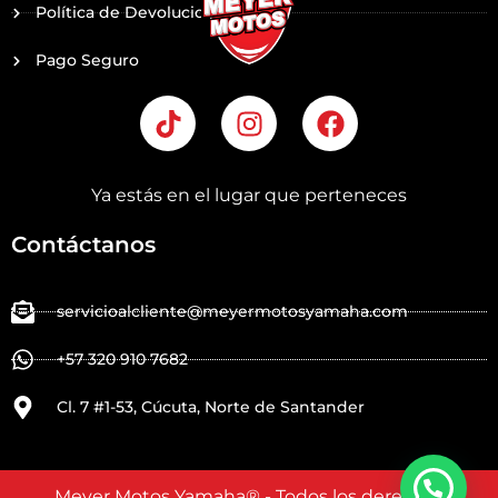
Política de Devoluciones
Pago Seguro
T
I
F
i
n
a
k
s
c
t
t
e
Ya estás en el lugar que perteneces
o
a
b
k
g
o
Contáctanos
r
o
a
k
servicioalcliente@meyermotosyamaha.com
m
+57 320 910 7682
Cl. 7 #1-53, Cúcuta, Norte de Santander
Meyer Motos Yamaha® - Todos los derechos