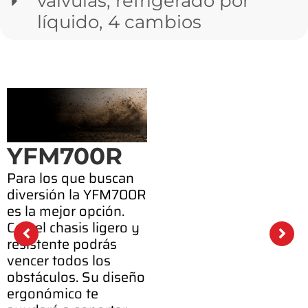
válvulas, refrigerado por
líquido, 4 cambios
M700R
los que buscan
sión la YFM700R
mejor opción.
 chasis ligero y
tente podrás
r todos los
culos. Su diseño
ómico te