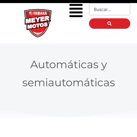
Ir
Flyout
Search
al
...
Menu
contenido
Automáticas y
semiautomáticas