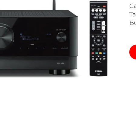
Ca
Ta
Bu