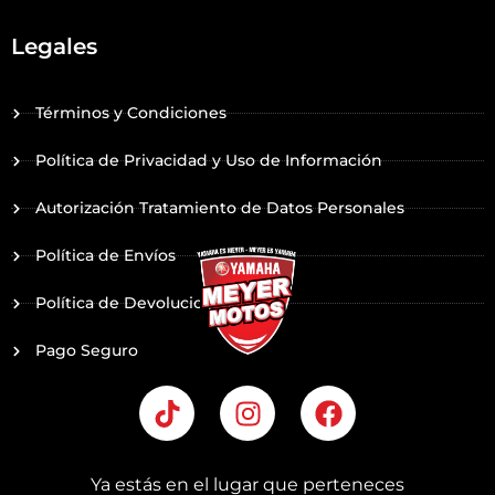
Legales
Términos y Condiciones
Política de Privacidad y Uso de Información
Autorización Tratamiento de Datos Personales
Política de Envíos
Política de Devoluciones
Pago Seguro
T
I
F
i
n
a
k
s
c
t
t
e
Ya estás en el lugar que perteneces