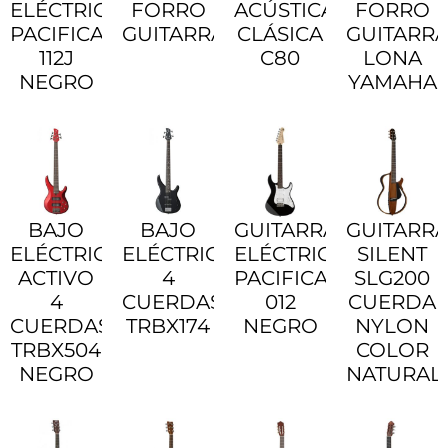
ELÉCTRICA
FORRO
ACÚSTICA
FORRO
PACIFICA
GUITARRA
CLÁSICA
GUITARR
112J
C80
LONA
NEGRO
YAMAHA
BAJO
BAJO
GUITARRA
GUITARR
ELÉCTRICO
ELÉCTRICO
ELÉCTRICA
SILENT
ACTIVO
4
PACIFICA
SLG200
4
CUERDAS
012
CUERDA
CUERDAS
TRBX174
NEGRO
NYLON
TRBX504
COLOR
NEGRO
NATURAL