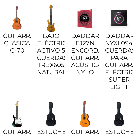
GUITARRA
BAJO
DADDARIO
D'ADDAR
CLÁSICA
ELÉCTRICO
EJ27N
NYXL0942
C-70
ACTIVO 5
ENCORDADO
CUERDAS
CUERDAS
GUITARRA
PARA
TRBX605
ACÚSTICA/CLÁSICA
GUITARR
NATURAL
NYLO
ELÉCTRIC
SUPER
LIGHT
GUITARRA
ESTUCHE
GUITARRA
ESTUCHE