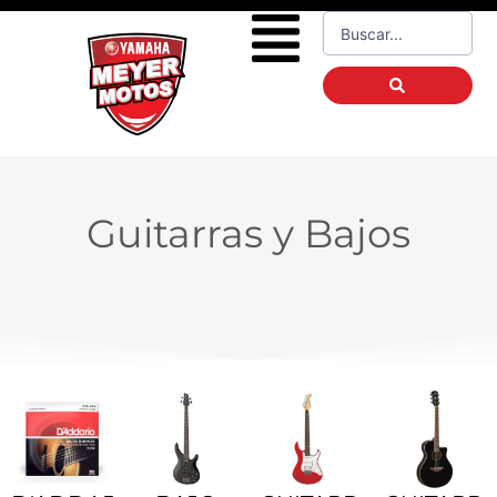
Ir
Flyout
Search
al
...
Menu
contenido
Guitarras y Bajos