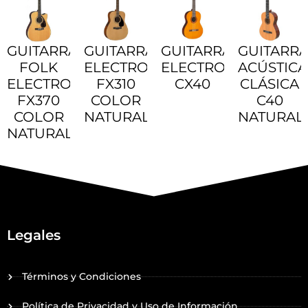
GUITARRA
GUITARRA
GUITARRA
GUITARR
FOLK
ELECTROACÚSTICA
ELECTROACÚSTICA
ACÚSTICA
ELECTROACÚSTICA
FX310
CX40
CLÁSICA
FX370
COLOR
C40
COLOR
NATURAL
NATURAL
NATURAL
Legales
Términos y Condiciones
Política de Privacidad y Uso de Información