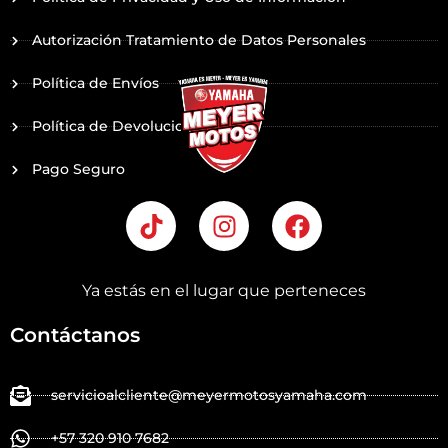
Autorización Tratamiento de Datos Personales
Política de Envíos
Política de Devoluciones
Pago Seguro
T
I
F
i
n
a
k
s
c
t
t
e
Ya estás en el lugar que perteneces
o
a
b
k
g
o
Contáctanos
r
o
a
k
servicioalcliente@meyermotosyamaha.com
m
+57 320 910 7682