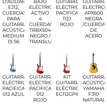
D'ADDARIO
BAJO
GUITARRA
GUITARR
EJ12,
ELÉCTRICO
ELÉCTRICA
ELECTRO
CUERDAS
ACTIVO
PACIFICA
APX600
PARA
4
112J
NEGRA
GUITARRA
CUERDAS
ROJO
/CUERDA
ACÚSTICA,
TRBX504
DE
MEDIUM
NEGRO /
ACERO
13-56
TRANSLUCENT
GUITARRA
GUITARRA
KIT
GUITARR
ELÉCTRICA
ELÉCTRICA
GUITARRA
ACÚSTICA
PACIFICA
PACIFICA
ELÉCTRICA
YAMAHA
012 AZUL
012
EG112GPII
F310
ROJO
NATURAL